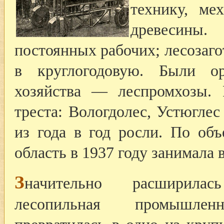
технику, ме
древесины.
постоянных рабочих; лесозаго
в круглогодовую. Были о
хозяйства — леспромхозы.
треста: Вологдолес, Устюглес
из года в год росли. По объ
область в 1937 году занимала 
З
начительно расширила
лесопильная промышле