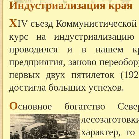
Индустриализация края
X
IV съезд Коммунистической 
курс на индустриализацию
проводился и в нашем к
предприятия, заново переобор
первых двух пятилеток (19
достигла больших успехов.
О
сновное богатство Се
лесозаготовк
характер, то