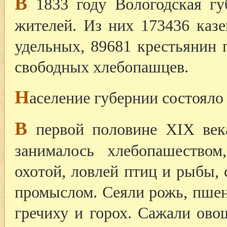
В
1833 году Вологодская гу
жителей. Из них 173436 казе
удельных, 89681 крестьянин
свободных хлебопашцев.
Н
аселение губернии состояло
В
первой половине XIX века
занималось хлебопашеством
охотой, ловлей птиц и рыбы,
промыслом. Сеяли рожь, пшени
гречиху и горох. Сажали ово