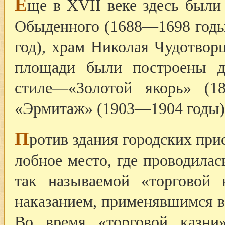
Е
ще в XVII веке здесь были
Обыденного (1688—1698 годы)
год), храм Николая Чудотворц
площади были построены д
стиле—«Золотой якорь» (1
«Эрмитаж» (1903—1904 годы)
П
ротив здания городских при
лобное место, где проводилас
так называемой «торговой
наказанием, применявшимся в 
Во время «торговой казни