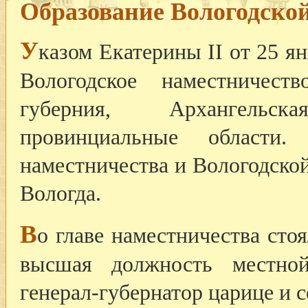
Образование Вологодско
У
казом Екатерины II от 25 я
Вологодское наместничест
губерния, Архангельс
провинциальные области.
наместничества и Вологодско
Вологда.
В
о главе наместничества сто
высшая должность местной
генерал-губернатор царице и 