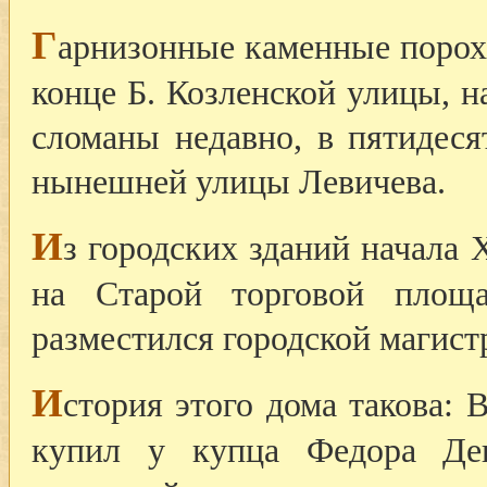
Г
арнизонные каменные порох
конце Б. Козленской улицы, н
сломаны недавно, в пятидеся
нынешней улицы Левичева.
И
з городских зданий начала 
на Старой торговой площ
разместился городской магистр
И
стория этого дома такова: 
купил у купца Федора Де