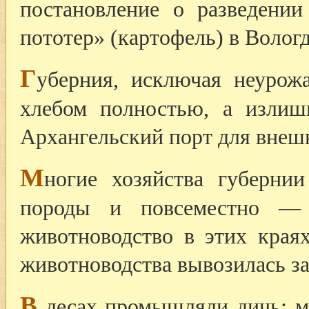
постановление о разведени
пототер» (картофель) в Вологд
Г
уберния, исключая неурожа
хлебом полностью, а излиш
Архангельский порт для внеш
М
ногие хозяйства губернии
породы и повсеместно — 
животноводство в этих края
животноводства вывозилась за
В
лесах промышляли дичь: ме