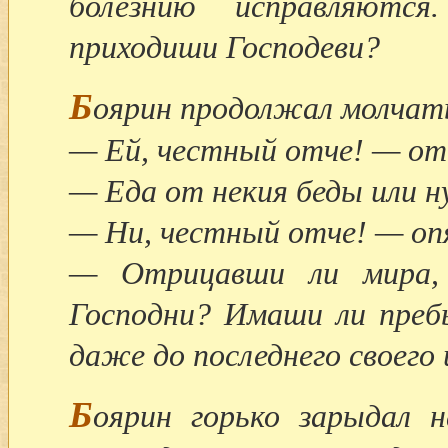
болезнию исправляютс
приходиши Господеви?
Б
оярин продолжал молчат
— Ей, честный отче! — отв
— Еда от некия беды или 
— Ни, честный отче! — оп
— Отрицавши ли мира,
Господни? Имаши ли преб
даже до последнего своего
Б
оярин горько зарыдал 