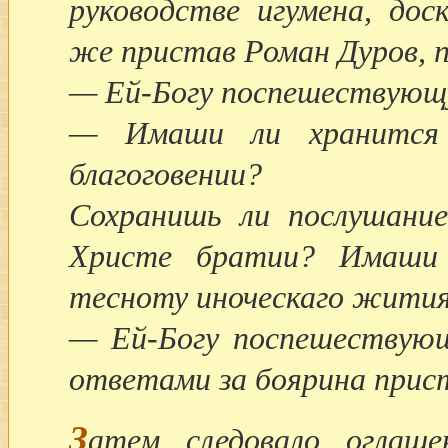
руководстве игумена, дос
же пристав Роман Дуров, п
— Ей-Богу поспешествующу
— Имаши ли хранится 
благоговении?
Сохранишь ли послушание
Христе братии? Имаши 
тесноту иноческаго жития
— Ей-Богу поспешествующ
ответами за боярина прист
З
атем следовало оглаше