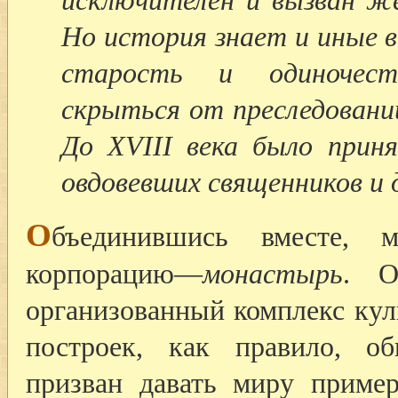
исключителен и вызван же
Но история знает и иные 
старость и одиночест
скрыться от преследований
До XVIII века было прин
овдовевших священников и 
О
бъединившись вместе, м
корпорацию—
монастырь
. О
организованный комплекс ку
построек, как правило, о
призван давать миру пример