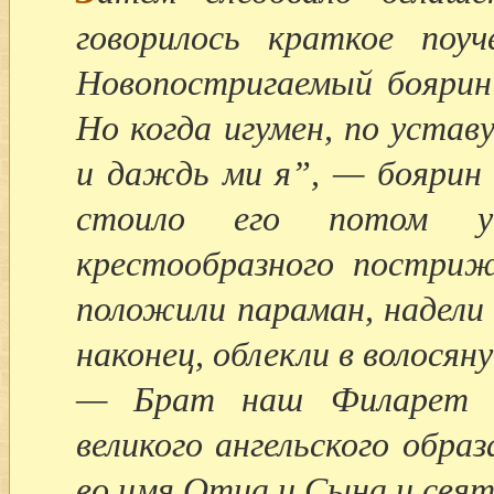
говорилось краткое поуч
Новопостригаемый боярин
Но когда игумен, по устав
и даждь ми я”, — боярин 
стоило его потом у
крестообразного постри
положили параман, надели 
наконец, облекли в волося
— Брат наш Филарет п
великого ангельского обр
во имя Отца и Сына и свят