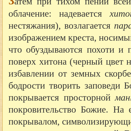
З
атем при тихом пении всей
облачение: надевается
хито
нестяжания), возлагается
пар
изображением креста, носимый 
что обуздываются похоти и п
поверх хитона (черный цвет н
избавлении от земных скорб
бодрости творить заповеди 
покрывается просторной
ман
покровительство Божие. На 
покрывалом, символизирующий