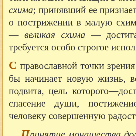
схима
; принявший ее признае
о пострижении в малую схим
—
великая схима
— достига
требуется особо строгое испо
С
православной точки зрения
бы начинает новую жизнь, в
подвита, цель которого—дос
спасение души, постижен
человеку совершенную радост
П
ринятие монашества до