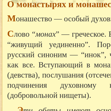
О монастырях и монашес
М
онашество — особый духов
С
лово “
монах
” — греческое. 
“живущий уединенно”. Пор
русский синоним — “инок”, ч
как все. Вступающий в мона
(девства), послушания (отсеч
подчинения духовному 
(добровольной нищеты).
Э
ти обеты имеют основ