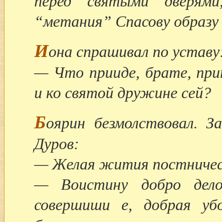
перед святыми дверям
“метания” Спасову образу 
И
она спрашивал по уставу
— Что прииде, брате, при
и ко святой дружине сей?
Б
оярин безмолствовал. З
Дуров:
— Желая жития постничес
— Воистину добро дел
совершиши е, добрая уб