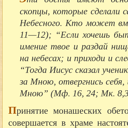
скопцы, которые сделали 
Небесного. Кто может вм
11—12); “Если хочешь быт
имение твое и раздай нищ
на небесах; и приходи и с
“Тогда Иисус сказал учени
за Мною, отвергнись себя, 
Мною” (Мф. 16, 24; Мк. 8,34
П
ринятие монашеских обет
совершается в храме настоя