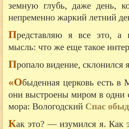
земную глубь, даже день, к
непременно жаркий летний де
П
редставляю я все это, а 
мысль: что же еще такое интер
П
ропало видение, склонился я
«О
быденная церковь есть в 
они выстроены миром в одни с
мора: Вологодский
Спас обы
К
ак это? — изумился я. Как 