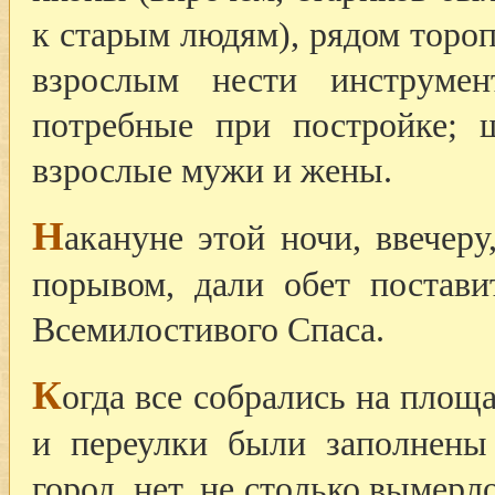
к старым людям), рядом торо
взрослым нести инструме
потребные при постройке;
взрослые мужи и жены.
Н
акануне этой ночи, ввечер
порывом, дали обет постав
Всемилостивого Спаса.
К
огда все собрались на площ
и переулки были заполнены
город, нет, не столько вымер