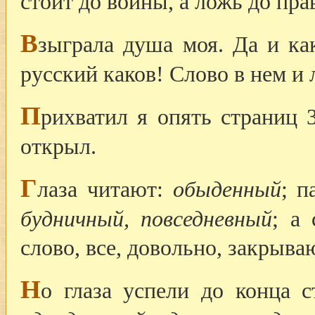
стоит до войны, а ложь до пра
В
зыграла душа моя. Да и ка
русский каков! Слово в нем и 
П
рихватил я опять страниц 
открыл.
Г
лаза читают:
обыденный
; п
будничный, повседневный
; а
слово, все, довольно, закрыва
Н
о глаза успели до конца 