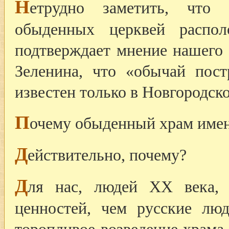
Н
етрудно заметить, что 
обыденных церквей распо
подтверждает мнение нашего 
Зеленина, что «обычай пос
известен только в Новгородск
П
очему обыденный храм име
Д
ействительно, почему?
Д
ля нас, людей XX века, 
ценностей, чем русские лю
торопливое возведение храма