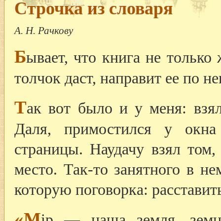
Строчка из словаря
А. Н. Рачкову
Б
ывает, что книга не только
толчок даст, направит ее по н
Т
ак вот было и у меня: взя
Даля, примостился у окна
страницы. Наудачу взял том,
место. Так-то занятного в не
которую поговорка: расставить
«M
ip — наша земля, земн