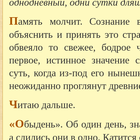
однодневный, одни сутки для
П
амять молчит. Сознание 
объяснить и принять это стр
обвеяло то свежее, бодрое ч
первое, истинное значение 
суть, когда из-под его ныне
неожиданно проглянут древние
Ч
итаю дальше.
«О
быдень». Об один день, зн
а слились они в одно. Катится