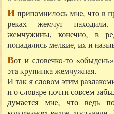
И
припомнилось мне, что в п
реках жемчуг находили
жемчужины, конечно, в р
попадались мелкие, их и назы
В
от и словечко-то «обыдень
эта крупинка жемчужная.
И так я словом этим разлаком
и о словаре почти совсем забы
думается мне, что ведь п
колодезном ведре доставали.