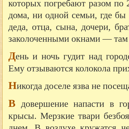
которых погребают разом по 
дома, ни одной семьи, где бы
деда, отца, сына, дочери, бр
заколоченными окнами — там 
Д
ень и ночь гудит над горо
Ему отзываются колокола при
Н
икогда доселе язва не посещ
В
довершение напасти в гор
крысы. Мерзкие твари безбо
днем. В воздухе кружатся ч