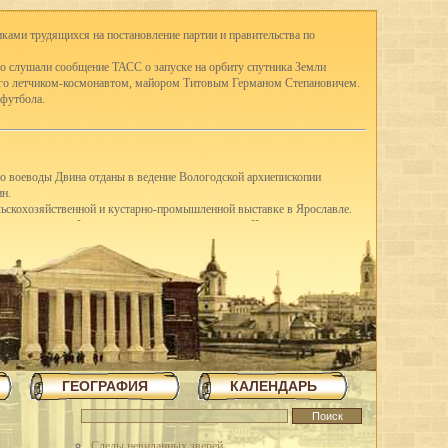
ками трудящихся на постановление партии и правительства по
о слушали сообщение ТАСС о запуске на орбиту спутника Земли
ого летчиком-космонавтом, майором Титовым Германом Степановичем.
 футбола.
го воеводы Двина отданы в ведение Вологодской архиепископии
ин.
ельскохозяйственной и кустарно-промышленной выставке в Ярославле.
-е классы школ I ступени присоединены к школам II ступени, открылись
ду в Вологде насчитывались 41 школа I ступени, 3 семилетки и 12
вано в Англию четыре вагона сливочного масла.
щих горняков Англии среди трудящихся города.
шую молочную корову.
З освоил насечку слесарных пил. До этого пилы для насечки
я археологическая экспедиция для дальнейших исследований стоянок
ГЕОГРАФИЯ
КАЛЕНДАРЬ
в трудящиеся области методом народной стройки в короткий срок
повец.
 на строительстве льнокомбината построена чесальная фабрика,
тажное здание школы ФЗУ. Начато сооружение 70-метровой трубы и
Следы невиданных зверей