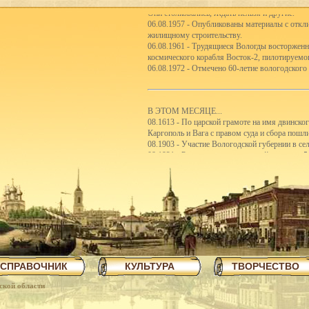
Они столковались, Ждать нельзя и другие.
06.08.1957 - Опубликованы материалы с откли
жилищному строительству.
06.08.1961 - Трудящиеся Вологды восторженн
космического корабля Восток-2, пилотируем
06.08.1972 - Отмечено 60-летие вологодского
В ЭТОМ МЕСЯЦЕ...
08.1613 - По царской грамоте на имя двинско
Каргополь и Вага с правом суда и сбора пошл
08.1903 - Участие Вологодской губернии в с
08.1921 - Реорганизация школьной системы. 5
первые школы-семилетки. В 192122 учебном го
школ II ступени.
08.1923 - Вологодским губсоюзом экспортиро
08.1926 - Сбор пожертвований семьям бастую
08.1926 - Объявлен уездный конкурс на луч
08.1926 - Открытие полей ассенизации.
08.1935 - Инструментальный цех завода ВПВР
отправляли в Ярославль.
08.1940 - В Чарозерский район выехала втора
первобытных людей.
СПРАВОЧНИК
КУЛЬТУРА
ТВОРЧЕСТВО
08.1940 - По примеру ферганских колхознико
закончили строительство тракта Вологда-Чере
ской области
08.1940 - Как сообщает газета Красный Север,
пятиэтажный жилой дом на 57 квартир, двухэ