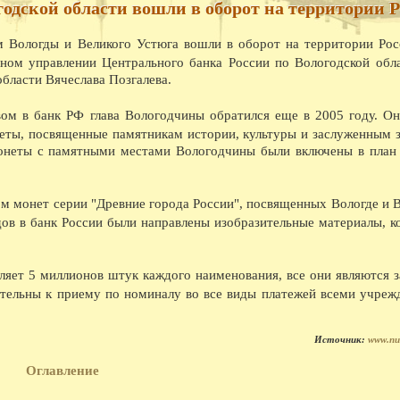
одской области вошли в оборот на территории 
насосной станции.
08.1940 - На заводе Северный коммунар освое
марок лесовозов, и имеющего скорость 45 км
м Вологды и Великого Устюга вошли в оборот на территории Рос
лесовоз в Советском Союзе.
ом управлении Центрального банка России по Вологодской обла
08.1941 - В ответ на наглое нападение фаши
бласти Вячеслава Позгалева.
обеспечили выполнение и перевыполнение ию
явился ВПВРЗ, которому присуждено переход
08.1941 - На Вологодском железнодорожном у
вом в банк РФ глава Вологодчины обратился еще в 2005 году. Он
Весь заработок перечислен в фонд обороны.
еты, посвященные памятникам истории, культуры и заслуженным 
08.1945 - На ВПВРЗ начался выпуск товаров 
онеты с памятными местами Вологодчины были включены в план
ширпотреба на швейной фабрике 1 на ремонтн
08.1945 - Коллектив пристани Вологда занял 
премию в 10 тысяч рублей.
08.1954 - Гастрольные спектакли Калужского 
м монет серии "Древние города России", посвященных Вологде и 
08.1955 - Археологические раскопки в районе
одов в банк России были направлены изобразительные материалы, к
08.1960 - Бригаде кузнецов ВПВРЗ, руковод
08.1960 - В два с лишним раза выросла выпла
обеспечении.
08.1962 - Центральный и областной дома нар
ляет 5 миллионов штук каждого наименования, все они являются 
хоровое общество провели первый в стране с
тельны к приему по номиналу во все виды платежей всеми учреж
Владимирской, Ивановской, Ярославской, Кос
приняли участие композиторы А.С. Абрамский
Сергиевская и хормейстер Е.П. Леденев.
Источник:
www.nu
08.1962 - С большим успехом прошли гастрол
08.1965 - Вступила в строй АТС.
08.1968 - Выставка в ДКЖ, посвященная 100-
Оглавление
08.1969 - Начало строительства у д. Михальце
08.1969 - Сдано в эксплуатацию новое здани