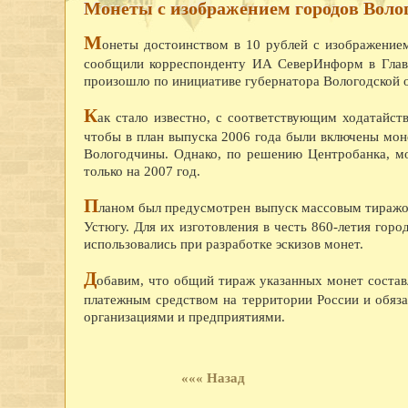
Монеты с изображением городов Волог
М
онеты достоинством в 10 рублей с изображение
сообщили корреспонденту ИА СеверИнформ в Главн
произошло по инициативе губернатора Вологодской о
К
ак стало известно, с соответствующим ходатайст
чтобы в план выпуска 2006 года были включены мон
Вологодчины. Однако, по решению Центробанка, м
только на 2007 год.
П
ланом был предусмотрен выпуск массовым тиражо
Устюгу. Для их изготовления в честь 860-летия гор
использовались при разработке эскизов монет.
Д
обавим, что общий тираж указанных монет состав
платежным средством на территории России и обяза
организациями и предприятиями.
««« Назад