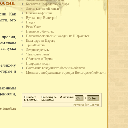
России
Богатства "Кораллового рифа"
но производство автолесовоза А-51-12 в 73 л.с., вместо 40 у старых
Листы каменной книги
 в час, вместо 25 у предыдущих. Это самый быстроходный и мощный
Огненный фонтан
сии. Как
Вулкан под Вытегрой
сти, это
стской Германии рабочие и служащие промышленных предприятий города
Падун
льского плана. Лучшим предприятием города по выполнению плана
Река Ужла
ящее Красное знамя горкома ВКП(б) и горисполкома.
Немного о болотах
зле, в судоремонтных мастерских, на ВПВРЗ состоялись воскресники.
Палеонтологические находки на Шарженьге
 просил,
Ехал царь на Цареву
землякам
широкого потребления кухонных плит, ведер, кастрюль расширен цех
Три «Шалги»
 выпуска
о-механическом заводе освоено производство гвоздей, посуды из жести.
Ледяные рельсы
третье место во Всесоюзном социалистическом соревновании и получил
"Звездные раны"
Обогнали и Париж...
областного драматического театра.
Природа и люди
Великому
 улицы Парковой - на месте древнего городища.
Состояние воздушного бассейна области
оторые и
имой Германом Лебедевым, присвоено звание коммунистической.
Монеты с изображением городов Вологодской области
та пенсий по городу на основании нового закона о пенсионном
одного творчества, Союз советских композиторов и Вологодское
законным
еминар частушечников. В Вологду съехались исполнители частушек
дениями,
тромской,Архангельской и Вологодской областей. В работе семинара
, большой знаток частушек поэт В.Ф. Боков, хореограф А.И.
mizmatik.ru
и Вологодского драматического театра в Коми АССР.
летию Северной железной дороги.
во плотины через реку Вологду (река перекрыта 30 октября).
е кружевного объединения Снежинка.