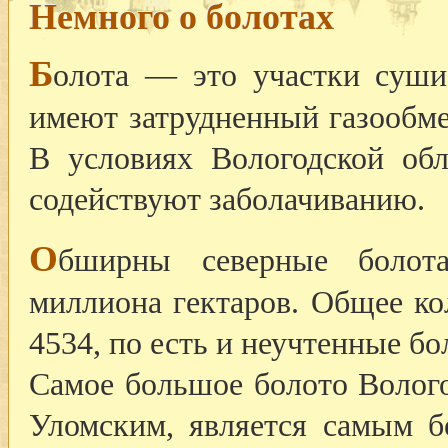
Немного о болотах
Б
олота — это участки суши
имеют затрудненный газообм
В условиях Вологодской обл
содействуют заболачиванию.
О
бширны северные болот
миллиона гектаров. Общее ко
4534, по есть и неучтенные бо
Самое большое болото Волог
Уломским, является самым 