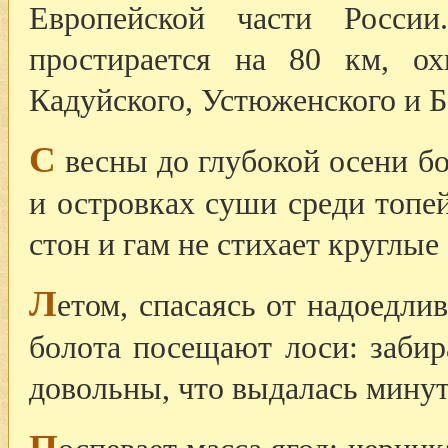
Европейской части Росси
простирается на 80 км, ох
Кадуйского, Устюженского и Б
С
весны до глубокой осени б
и островках суши среди топей
стон и гам не стихает круглые
Л
етом, спасаясь от надоедли
болота посещают лоси: забир
довольны, что выдалась минут
П