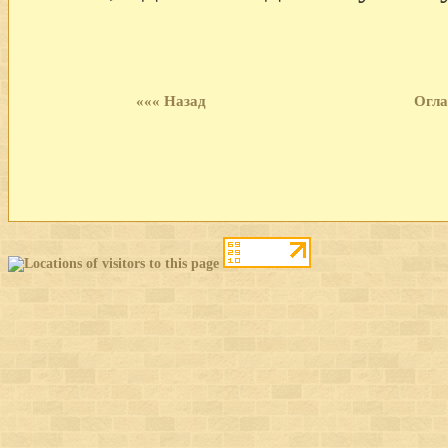
««« Назад
Огла