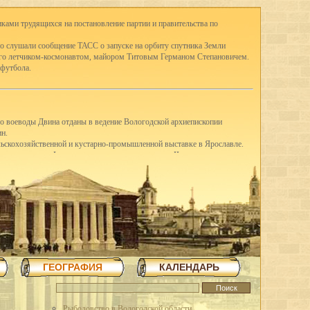
ками трудящихся на постановление партии и правительства по
о слушали сообщение ТАСС о запуске на орбиту спутника Земли
ого летчиком-космонавтом, майором Титовым Германом Степановичем.
 футбола.
го воеводы Двина отданы в ведение Вологодской архиепископии
ин.
ельскохозяйственной и кустарно-промышленной выставке в Ярославле.
-е классы школ I ступени присоединены к школам II ступени, открылись
ду в Вологде насчитывались 41 школа I ступени, 3 семилетки и 12
вано в Англию четыре вагона сливочного масла.
щих горняков Англии среди трудящихся города.
шую молочную корову.
З освоил насечку слесарных пил. До этого пилы для насечки
я археологическая экспедиция для дальнейших исследований стоянок
ГЕОГРАФИЯ
КАЛЕНДАРЬ
в трудящиеся области методом народной стройки в короткий срок
повец.
 на строительстве льнокомбината построена чесальная фабрика,
тажное здание школы ФЗУ. Начато сооружение 70-метровой трубы и
Рыболовство в Вологодской области