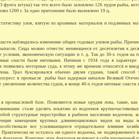
1766 - Родился С.К.Суханов, известный камен
 3 фунта штука) так что всего было заловлено 126 пудов рыбы, кот
колонны у здания Биржи, колонны Казанского
лял 1200 г. За одно притонение было выловлено 19 ц.
Пожарскому и т.д.
1776 - Родился М.Я.Мудров, выдающийся врач
профессор Московского университета. Умер в 
статистику улов, взятую из архивных материалов и подлинных ма
1786 - Открыто главное народное училище с 
1796 - Упразднено наместничество и образова
1796 - Родился А.А.Альфонский. доктор меди
1826 - Умер А.Ф.Фортунатов, автор работы О 
области наблюдалось изменение общих годовых уловов рыбы. Причи
Вологодского уезда.
запасов. Сюда можно отнести: меняющееся от десятилетия к дес
1846 - Через р.Золотуху построен Рыбнорядск
 условия, экономическую ситуацию и т. д. Так до 30-х годов на 
1866 - В Вологду сослан В.В.Берви-Флеровски
вные снасти были нитевыми. Начиная с 1934 года в характере
написана книга Положение рабочего класса в 
 появились моторные суда, к этому же времени относится и внед
1886 - Родился В.К. Панов, старейший краеве
1916 - В Вологодской епархии насчитывается 
лова. Трал буксировался обычно двумя судами, такой способ 
В ЭТОТ ДЕНЬ...
прогресс в промысле рыбы был задержан началом Великой Отече
06.08.1905 - В большом количестве (свыше 
увеличение количества судов, в конце 40-х годов нитевые снасти 
Они столковались, Ждать нельзя и другие.
06.08.1957 - Опубликованы материалы с откли
жилищному строительству.
06.08.1961 - Трудящиеся Вологды восторженн
 промысловой базе. Появляются новые орудия лова, такие, как
космического корабля Восток-2, пилотируем
 внимание стали уделять изъятию из водоемов крупночастиковы
06.08.1972 - Отмечено 60-летие вологодского
собой структурные перестройки в рыбном населении водоемов, к
денции замещения крупных длиннноцикловых видов на виды м
особствовало все усиливающееся отрицательное влияние хозяй
В ЭТОМ МЕСЯЦЕ...
 Практически не осталось ни одного водоема, не подверженного в
08.1613 - По царской грамоте на имя двинско
х факторов. Комплекс этих факторов включает в себя чрезмерный 