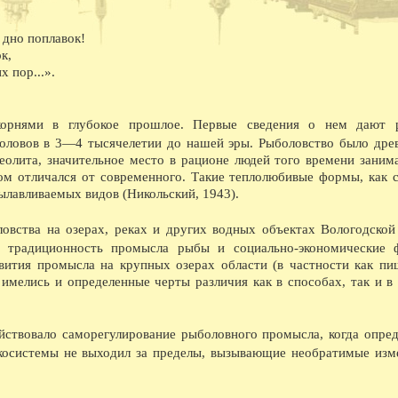
насосной станции.
08.1940 - На заводе Северный коммунар освое
марок лесовозов, и имеющего скорость 45 км
 дно поплавок!
лесовоз в Советском Союзе.
к,
08.1941 - В ответ на наглое нападение фаши
х пор...».
обеспечили выполнение и перевыполнение ию
явился ВПВРЗ, которому присуждено переход
08.1941 - На Вологодском железнодорожном у
Весь заработок перечислен в фонд обороны.
корнями в глубокое прошлое. Первые сведения о нем дают р
08.1945 - На ВПВРЗ начался выпуск товаров 
боловов в 3—4 тысячелетии до нашей эры. Рыболовство было др
ширпотреба на швейной фабрике 1 на ремонтн
еолита, значительное место в рационе людей того времени заним
08.1945 - Коллектив пристани Вологда занял 
гом отличался от современного. Такие теплолюбивые формы, как с
премию в 10 тысяч рублей.
08.1954 - Гастрольные спектакли Калужского 
вылавливаемых видов (Никольский, 1943).
08.1955 - Археологические раскопки в районе
08.1960 - Бригаде кузнецов ВПВРЗ, руковод
овства на озерах, реках и других водных объектах Вологодской
08.1960 - В два с лишним раза выросла выпла
 традиционность промысла рыбы и социально-экономические 
обеспечении.
08.1962 - Центральный и областной дома нар
вития промысла на крупных озерах области (в частности как пи
хоровое общество провели первый в стране с
 имелись и определенные черты различия как в способах, так и в
Владимирской, Ивановской, Ярославской, Кос
приняли участие композиторы А.С. Абрамский
Сергиевская и хормейстер Е.П. Леденев.
ействовало саморегулирование рыболовного промысла, когда опре
08.1962 - С большим успехом прошли гастрол
08.1965 - Вступила в строй АТС.
экосистемы не выходил за пределы, вызывающие необратимые изм
08.1968 - Выставка в ДКЖ, посвященная 100-
08.1969 - Начало строительства у д. Михальце
08.1969 - Сдано в эксплуатацию новое здани