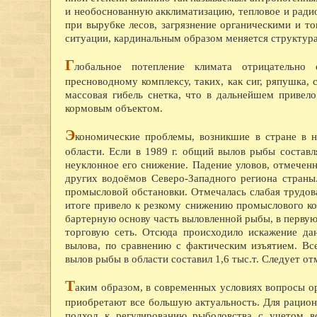
и необоснованную акклиматизацию, тепловое и радио
при вырубке лесов, загрязнение органическими и то
ситуации, кардинальным образом меняется структура
Г
лобальное потепление климата отрицательно 
пресноводному комплексу, таких, как сиг, ряпушка, 
массовая гибель снетка, что в дальнейшем привело
кормовым объектом.
Э
кономические проблемы, возникшие в стране в н
области. Если в 1989 г. общий вылов рыбы составлял
неуклонное его снижение. Падение уловов, отмечен
других водоёмов Северо-Западного региона стран
промысловой обстановки. Отмечалась слабая трудова
итоге привело к резкому снижению промыслового ко
бартерную основу часть выловленной рыбы, в первую
торговую сеть. Отсюда происходило искажение да
вылова, по сравнению с фактическим изъятием. Вс
вылов рыбы в области составил 1,6 тыc.т. Следует отм
Т
аким образом, в современных условиях вопросы о
приобретают все большую актуальность. Для рацион
подход к регулированию рыболовства с учетом в