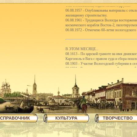
Они столковались, Ждать нельзя и другие.
06.08.1957 - Опубликованы материалы с откли
жилищному строительству.
06.08.1961 - Трудящиеся Вологды восторженн
космического корабля Восток-2, пилотируем
06.08.1972 - Отмечено 60-летие вологодского
В ЭТОМ МЕСЯЦЕ...
08.1613 - По царской грамоте на имя двинско
Каргополь и Вага с правом суда и сбора пошл
08.1903 - Участие Вологодской губернии в с
08.1921 - Реорганизация школьной системы. 5
первые школы-семилетки. В 192122 учебном го
школ II ступени.
08.1923 - Вологодским губсоюзом экспортиро
08.1926 - Сбор пожертвований семьям бастую
08.1926 - Объявлен уездный конкурс на луч
08.1926 - Открытие полей ассенизации.
08.1935 - Инструментальный цех завода ВПВР
отправляли в Ярославль.
08.1940 - В Чарозерский район выехала втора
первобытных людей.
СПРАВОЧНИК
КУЛЬТУРА
ТВОРЧЕСТВО
08.1940 - По примеру ферганских колхознико
закончили строительство тракта Вологда-Чере
08.1940 - Как сообщает газета Красный Север,
пятиэтажный жилой дом на 57 квартир, двухэ