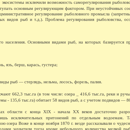
е экосистемы исключили возможность саморегулирования рыболовс
08.1970 - В Софийском соборе (впервые в ССС
08.1970 - В Вологде шли съемки кинофильма 
ступать основным регулирующим фактором. При неустойчивых со
08.1972 - На тепличном комбинате сдана перв
дминистративное регулирование рыболовного промысла (запретны
08.1987 - В Вологде одиннадцать 12-этажных 
ых видов рыб и т.д.). Проблема регулирования рыболовства, ос
ДЕСЯТИЛЕТИЯ НАЗАД...
1366 - По указу великого князя Дмитрия Дон
о населения. Основными видами рыб, на которых базируется п
ограбление московских купцов в городе Волог
1386 - Участие вологжан в походе Дмитрия Д
1426 - Моровое поветрие.
1436 - Поход князя Василия Косого из Велико
(Ростовская земля).
ь, язъ, берш, карась, густера;
1456 - Поход московских войск на Новгород
Ламский окончательно вошли в состав Москов
1486 - Великий князь Иоанн III по взятии Ка
его семейства в Вологду под стражу.
виды рыб — стерлядь, нельма, лосось, форель, палия.
1536 - Расширение городских укреплений.
1636 - Пожар деревянной части городских сте
ают 662,3 тыс.га (в том числе: озера _ 416,6 тыс.га, реки и ручь
1656 - Спасо-Прилуцкий монастырь со всех ст
имеющей до 891 м в окружности, с четырьмя
мы - 135,6 тыс.га) обитает 58 видов рыб, а с учетом подвидов — 8
меньшего размера. Все башни были покрыты ж
неприятеля.
ах области с конца XIX - начала XX веков достаточно разр
1686 - Фресковая роспись Софийского собор
лишь исключительных притонений по отдельным водоемам. Та
1716 - Учреждение цифирной школы. Существо
1716 - Фресковая роспись летней церкви Иоан
ю озера Воже в конце ноября 1870 г. везде рассказывали о чудесн
1766 - Первая попытка разведения картофеля 
одами захватили тогда кроме небольшого количества мелкой ры