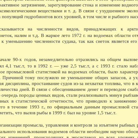
Каргополь и Вага с правом суда и сбора пошл
активное загрязнение, зарегулирование стока и изменение водного
08.1903 - Участие Вологодской губернии в с
ксикологическими веществами и т. д. В связи с ухудшением эколо
08.1921 - Реорганизация школьной системы. 5
первые школы-семилетки. В 192122 учебном го
 популяций гидробионтов всех уровней, в том числе и рыбного нас
школ II ступени.
08.1923 - Вологодским губсоюзом экспортиро
сказывается на численности видов, принадлежащих к аркти
08.1926 - Сбор пожертвований семьям бастую
снеток, налим и т.д. В жаркое лето 1972 г. на водоемах области о
08.1926 - Объявлен уездный конкурс на луч
08.1926 - Открытие полей ассенизации.
 к уменьшению численности судака, так как снеток является ег
08.1935 - Инструментальный цех завода ВПВР
отправляли в Ярославль.
08.1940 - В Чарозерский район выехала втора
ачале 90-х годов, незамедлительно отразились на общем вылов
первобытных людей.
08.1940 - По примеру ферганских колхознико
 4,1 тыс.т, то в 1992 г. — уже 2,5 тыс.т, а с 1993 г. стало наб
закончили строительство тракта Вологда-Чере
ное промысловой статистикой на водоемах области, было характер
08.1940 - Как сообщает газета Красный Север,
ы. Причиной тому послужило не уменьшение общих запасов, а у
пятиэтажный жилой дом на 57 квартир, двухэ
я дисциплина, простаивание судов из-за нехватки топлива, что в 
насосной станции.
личества дней. В связи с обесцениванием денег и переводом снаб
08.1940 - На заводе Северный коммунар освое
марок лесовозов, и имеющего скорость 45 км
 очередь породы ценных видов, стали реализовывать минуя рыбзав
лесовоз в Советском Союзе.
нных в статистической отчетности, что приводило к занижению
08.1941 - В ответ на наглое нападение фаши
его в течение 1993 г., по официальным данным промысловой ста
обеспечили выполнение и перевыполнение ию
етить, что вылов рыбы в 1999 г. был на уровне 1,5 тыс.т.
явился ВПВРЗ, которому присуждено переход
08.1941 - На Вологодском железнодорожном у
Весь заработок перечислен в фонд обороны.
рганизации промысла, управления и контроля за изъятием рыбных 
08.1945 - На ВПВРЗ начался выпуск товаров 
ального использования водоемов области необходим научно обос
ширпотреба на швейной фабрике 1 на ремонтн
сех изменений, происходящих в экосистемах на всех уровнях 