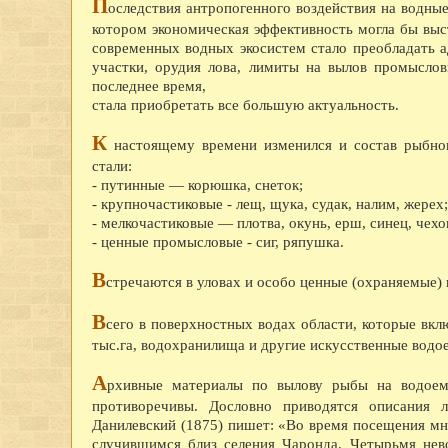
П
оследствия антропогенного воздействия на водны
котором экономическая эффективность могла бы вы
современных водных экосистем стало преобладать а
участки, орудия лова, лимиты на вылов промыслов
последнее время,
стала приобретать все большую актуальность.
К
настоящему времени изменился и состав рыбног
стали:
- путинные — корюшка, снеток;
- крупночастиковые - лещ, щука, судак, налим, жерех;
- мелкочастиковые — плотва, окунь, ерш, синец, чехон
- ценные промысловые - сиг, ряпушка.
В
стречаются в уловах и особо ценные (охраняемые) 
В
сего в поверхностных водах области, которые включ
тыс.га, водохранилища и другие искусственные водое
А
рхивные материалы по вылову рыбы на водоем
противоречивы. Дословно приводятся описания 
Данилевский (1875) пишет: «Во время посещения мно
случившимся близ селения Чаронда. Четырьмя нев