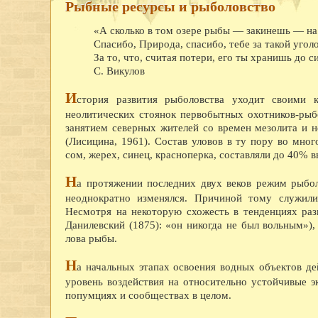
Рыбные ресурсы и рыболовство
«А сколько в том озере рыбы — закинешь — на
Спасибо, Природа, спасибо, тебе за такой уголо
За то, что, считая потери, его ты хранишь до си
С. Викулов
И
стория развития рыболовства уходит своими 
неолитических стоянок первобытных охотников-ры
занятием северных жителей со времен мезолита и н
(Лисицина, 1961). Состав уловов в ту пору во мно
сом, жерех, синец, красноперка, составляли до 40% 
Н
а протяжении последних двух веков режим рыбол
неоднократно изменялся. Причиной тому служили
Несмотря на некоторую схожесть в тенденциях раз
Данилевский (1875): «он никогда не был вольным»),
лова рыбы.
Н
а начальных этапах освоения водных объектов д
уровень воздействия на относительно устойчивые 
попумциях и сообществах в целом.