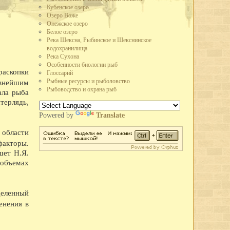
Кубенское озеро
но производство автолесовоза А-51-12 в 73 л.с., вместо 40 у старых
Озеро Воже
 в час, вместо 25 у предыдущих. Это самый быстроходный и мощный
Онежское озеро
Белое озеро
стской Германии рабочие и служащие промышленных предприятий города
Река Шексна, Рыбинское и Шекснинское
льского плана. Лучшим предприятием города по выполнению плана
водохранилища
ящее Красное знамя горкома ВКП(б) и горисполкома.
Река Сухона
зле, в судоремонтных мастерских, на ВПВРЗ состоялись воскресники.
Особенности биологии рыб
аскопки
Глоссарий
широкого потребления кухонных плит, ведер, кастрюль расширен цех
Рыбные ресурсы и рыболовство
евнейшим
о-механическом заводе освоено производство гвоздей, посуды из жести.
Рыбоводство и охрана рыб
ала рыба
третье место во Всесоюзном социалистическом соревновании и получил
терлядь,
областного драматического театра.
Powered by
Translate
 улицы Парковой - на месте древнего городища.
имой Германом Лебедевым, присвоено звание коммунистической.
 области
та пенсий по городу на основании нового закона о пенсионном
факторы.
одного творчества, Союз советских композиторов и Вологодское
шет Н.Я.
еминар частушечников. В Вологду съехались исполнители частушек
 объемах
тромской,Архангельской и Вологодской областей. В работе семинара
, большой знаток частушек поэт В.Ф. Боков, хореограф А.И.
деленный
и Вологодского драматического театра в Коми АССР.
енения в
летию Северной железной дороги.
во плотины через реку Вологду (река перекрыта 30 октября).
е кружевного объединения Снежинка.