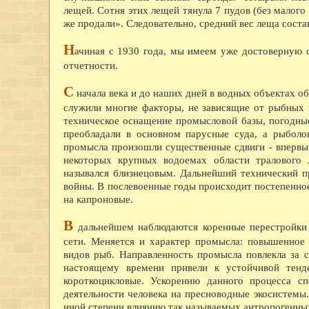
лещей. Сотня этих лещей тянула 7 пудов (без малого
же продали». Следовательно, средний вес леща состав
Н
ачиная с 1930 года, мы имеем уже достоверную 
отчетности.
С
начала века и до наших дней в водных объектах 
служили многие факторы, не зависящие от рыбных 
техническое оснащение промысловой базы, погодные
преобладали в основном парусные суда, а рыболо
промысла произошли существенные сдвиги - впервые
некоторых крупных водоемах области тралового 
назывался близнецовым. Дальнейший технический 
войны. В послевоенные годы происходит постепенное 
на капроновые.
В
дальнейшем наблюдаются коренные перестройки в
сети. Меняется и характер промысла: повышенное
видов рыб. Направленность промысла повлекла за 
настоящему времени привели к устойчивой тен
короткоцикловые. Ускорению данного процесса сп
деятельности человека на пресноводные экосистемы.
иной степени влиянию так называемых антропогенны