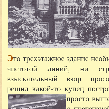
Э
то трехэтажное здание необ
чистотой линий, ни ст
взыскательный взор профе
решил какой-то купец постр
просто выше
с претензие