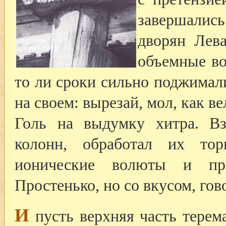
завершались
дворян Лев
объемные во
то ли сроки сильно поджимал
на своем: вырезай, мол, как в
Голь на выдумку хитра. В
колонн, обработал их то
ионические волюты и пр
Простенько, но со вкусом, гов
И
пусть верхняя часть терем