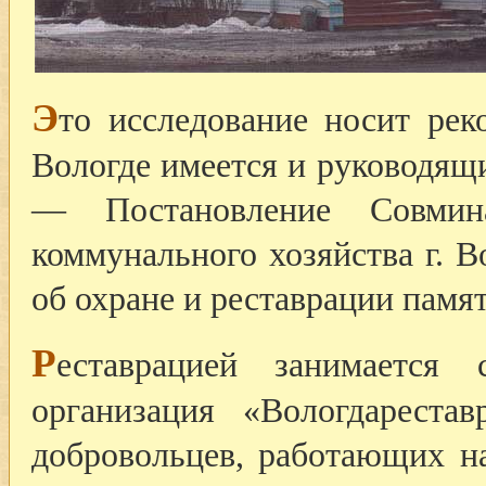
Э
то исследование носит рек
Вологде имеется и руководящ
— Постановление Совмин
коммунального хозяйства г. В
об охране и реставрации памя
Р
еставрацией занимается с
организация «Вологдареста
добровольцев, работающих н