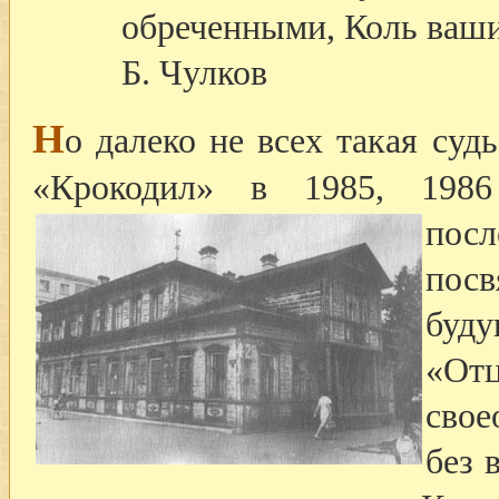
обреченными, Коль ваши
Б. Чулков
Н
о далеко не всех такая суд
«Крокодил» в 1985, 198
пос
пос
буд
«Отц
свое
без 