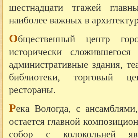
шестнадцати тгажей глав
наиболее важных в архитекту
О
бщественный центр горо
исторически сложившегося
административные здания, те
библиотеки, торговый це
рестораны.
Р
ека Вологда, с ансамблями
остается главной композицио
собор с колокольней яв