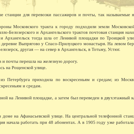
насосной станции.
08.1940 - На заводе Северный коммунар освое
марок лесовозов, и имеющего скорость 45 км
ые станции для перевозки пассажиров и почты, так называемые 
лесовоз в Советском Союзе.
08.1941 - В ответ на наглое нападение фаши
ороны Московского тракта к городу подходили земли Московско
обеспечили выполнение и перевыполнение ию
ло-Белозерского и Архангельского трактов почтовая станция нахо
явился ВПВРЗ, которому присуждено переход
08.1941 - На Вологодском железнодорожном у
 и Архангельск тогда шла от Ленивой площадки по Троицкой ули
Весь заработок перечислен в фонд обороны.
к деревне Выпрягово у Спасо-Прилуцкого монастыря. На левом бер
08.1945 - На ВПВРЗ начался выпуск товаров 
елозерск, другая — на север в Архангельск, в Тотьму, Устюг.
ширпотреба на швейной фабрике 1 на ремонтн
08.1945 - Коллектив пристани Вологда занял 
премию в 10 тысяч рублей.
 и почты перешла на железную дорогу.
08.1954 - Гастрольные спектакли Калужского 
сь на Рощенской улице.
08.1955 - Археологические раскопки в районе
08.1960 - Бригаде кузнецов ВПВРЗ, руковод
 из Петербурга приходила по воскресеньям и средам; из Мос
08.1960 - В два с лишним раза выросла выпла
обеспечении.
скресеньям и средам.
08.1962 - Центральный и областной дома нар
хоровое общество провели первый в стране с
ной на Ленивой площадке, а затем был переведен в двухэтажный 
Владимирской, Ивановской, Ярославской, Кос
приняли участие композиторы А.С. Абрамский
Сергиевская и хормейстер Е.П. Леденев.
08.1962 - С большим успехом прошли гастрол
 в доме на Афанасьевской улице. На центральной телефонной стан
08.1965 - Вступила в строй АТС.
ия начала работать при 48 абонентах. А в 1905 году уже работала
08.1968 - Выставка в ДКЖ, посвященная 100-
08.1969 - Начало строительства у д. Михальце
08.1969 - Сдано в эксплуатацию новое здани