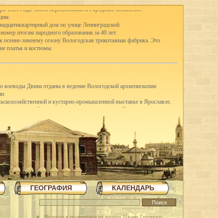
ря 1921 года. Затем переименован в Городское хозяйство.
щим.
тнадцатиквартирный дом по улице Ленинградской.
 номер итогам народного образования за 40 лет.
 к осенне-зимнему сезону Вологодская трикотажная фабрика. Это
ие платья и костюмы.
го воеводы Двина отданы в ведение Вологодской архиепископии
ин.
ельскохозяйственной и кустарно-промышленной выставке в Ярославле.
-е классы школ I ступени присоединены к школам II ступени, открылись
ду в Вологде насчитывались 41 школа I ступени, 3 семилетки и 12
вано в Англию четыре вагона сливочного масла.
щих горняков Англии среди трудящихся города.
шую молочную корову.
З освоил насечку слесарных пил. До этого пилы для насечки
я археологическая экспедиция для дальнейших исследований стоянок
ГЕОГРАФИЯ
КАЛЕНДАРЬ
в трудящиеся области методом народной стройки в короткий срок
повец.
 на строительстве льнокомбината построена чесальная фабрика,
тажное здание школы ФЗУ. Начато сооружение 70-метровой трубы и
Вологда в политических планах Ивана Грозного