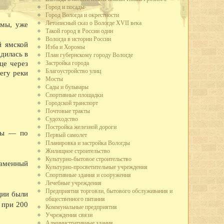
Город и посады
но производство автолесовоза А-51-12 в 73 л.с., вместо 40 у старых
Город Вологда и окрестности
 в час, вместо 25 у предыдущих. Это самый быстроходный и мощный
Летописный сказ о Вологде XVII века
ямы, уже
Такой город в России один
стской Германии рабочие и служащие промышленных предприятий города
Вологда в истории России
й ямской
льского плана. Лучшим предприятием города по выполнению плана
Изба и Хоромы
дилась в
ящее Красное знамя горкома ВКП(б) и горисполкома.
План губернскому городу Вологде
зле, в судоремонтных мастерских, на ВПВРЗ состоялись воскресники.
Застройка города
це через
Благоустройство улиц
егу реки
широкого потребления кухонных плит, ведер, кастрюль расширен цех
Мосты
о-механическом заводе освоено производство гвоздей, посуды из жести.
Сады и бульвары
третье место во Всесоюзном социалистическом соревновании и получил
Спортивные площадки
Городской транспорт
областного драматического театра.
Почтовые тракты
 улицы Парковой - на месте древнего городища.
Судоходство
имой Германом Лебедевым, присвоено звание коммунистической.
Постройка железной дороги
квы — по
та пенсий по городу на основании нового закона о пенсионном
Первый самолет
Планировка и застройка Вологды
одного творчества, Союз советских композиторов и Вологодское
Жилищное строительство
еминар частушечников. В Вологду съехались исполнители частушек
Культурно-бытовое строительство
каменный
тромской,Архангельской и Вологодской областей. В работе семинара
Культурно-просветительные учреждения
, большой знаток частушек поэт В.Ф. Боков, хореограф А.И.
Спортивные здания и сооружения
Лечебные учреждения
и Вологодского драматического театра в Коми АССР.
Предприятия торговли, бытового обслуживания и
ции были
общественного питания
 при 200
летию Северной железной дороги.
Коммунальные предприятия
во плотины через реку Вологду (река перекрыта 30 октября).
Учреждения связи
е кружевного объединения Снежинка.
Административные здания