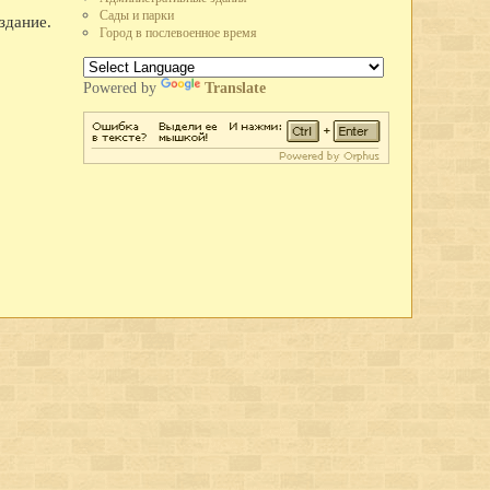
Р) начались работы по реставрации иконостаса XVIII века.
Сады и парки
здание.
Достояние республики.
Город в послевоенное время
ая теплица площадью 30 тыс. м2.
домов.
Powered by
Translate
ского схвачен новгородский боярин Василий Данилович и его люди за
де.
онского на Новгород.
го Устюга к Москве через Вологду. Был разбит у с. Скорятина
. По Яжелбицкому мирному договору Вологда, Бежецкий Верх и Волок
ского великого княжества и становятся его верным оплотом на Севере.
занского царства прислал казанского царя Алегама с некоторыми членами
н вдоль речки Золотухи.
орон обнесен каменной стеной в 7,5 м высоты и в 2 м толщины,
 большими круглыми башнями по углам и пятой четырехугольной
елезной кровлей, а в стенах проделаны бойницы для отражения
а ярославскими мастерами - Дмитрием Плехановым с 30 товарищами.
вала до 1744 года.
на Предтечи в Рощенье.
в Вологде.