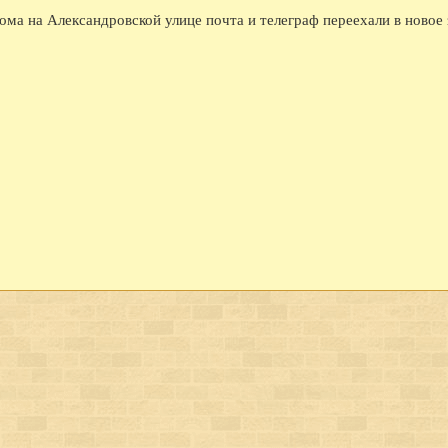
08.1970 - В Софийском соборе (впервые в ССС
ма на Александровской улице почта и телеграф переехали в новое 
08.1970 - В Вологде шли съемки кинофильма 
08.1972 - На тепличном комбинате сдана перв
08.1987 - В Вологде одиннадцать 12-этажных 
ДЕСЯТИЛЕТИЯ НАЗАД...
1366 - По указу великого князя Дмитрия Дон
ограбление московских купцов в городе Волог
1386 - Участие вологжан в походе Дмитрия Д
1426 - Моровое поветрие.
1436 - Поход князя Василия Косого из Велико
(Ростовская земля).
1456 - Поход московских войск на Новгород
Ламский окончательно вошли в состав Москов
1486 - Великий князь Иоанн III по взятии Ка
его семейства в Вологду под стражу.
1536 - Расширение городских укреплений.
1636 - Пожар деревянной части городских сте
1656 - Спасо-Прилуцкий монастырь со всех ст
имеющей до 891 м в окружности, с четырьмя
меньшего размера. Все башни были покрыты ж
неприятеля.
1686 - Фресковая роспись Софийского собор
1716 - Учреждение цифирной школы. Существо
1716 - Фресковая роспись летней церкви Иоан
1766 - Первая попытка разведения картофеля 