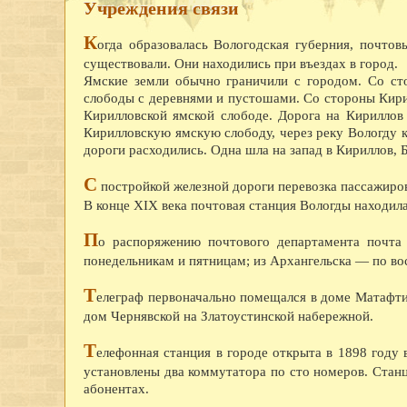
Учреждения связи
К
огда образовалась Вологодская губерния, почтов
существовали. Они находились при въездах в город.
Ямские земли обычно граничили с городом. Со ст
слободы с деревнями и пустошами. Со стороны Кирил
Кирилловской ямской слободе. Дорога на Кириллов
Кирилловскую ямскую слободу, через реку Вологду 
дороги расходились. Одна шла на запад в Кириллов, Б
С
постройкой железной дороги перевозка пассажиров
В конце XIX века почтовая станция Вологды находила
П
о распоряжению почтового департамента почта
понедельникам и пятницам; из Архангельска — по во
Т
елеграф первоначально помещался в доме Матафти
дом Чернявской на Златоустинской набережной.
Т
елефонная станция в городе открыта в 1898 году
установлены два коммутатора по сто номеров. Станц
абонентах.