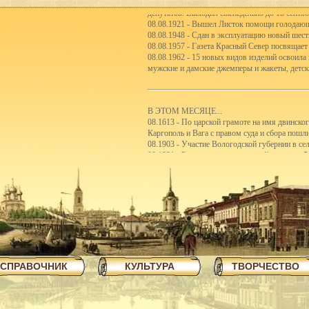
депутатов. Выходил еженедельно до 18 сентяб
08.08.1921 - Вышел Листок помощи голодаю
08.08.1948 - Сдан в эксплуатацию новый шес
08.08.1957 - Газета Красный Север посвящает
08.08.1962 - 15 новых видов изделий освоила
мужские и дамские джемперы и жакеты, детск
В ЭТОМ МЕСЯЦЕ...
08.1613 - По царской грамоте на имя двинско
Каргополь и Вага с правом суда и сбора пошл
08.1903 - Участие Вологодской губернии в с
08.1921 - Реорганизация школьной системы. 5
первые школы-семилетки. В 192122 учебном го
школ II ступени.
08.1923 - Вологодским губсоюзом экспортиро
08.1926 - Сбор пожертвований семьям бастую
08.1926 - Объявлен уездный конкурс на луч
08.1926 - Открытие полей ассенизации.
08.1935 - Инструментальный цех завода ВПВР
отправляли в Ярославль.
08.1940 - В Чарозерский район выехала втора
первобытных людей.
СПРАВОЧНИК
КУЛЬТУРА
ТВОРЧЕСТВО
08.1940 - По примеру ферганских колхознико
закончили строительство тракта Вологда-Чере
08.1940 - Как сообщает газета Красный Север,
пятиэтажный жилой дом на 57 квартир, двухэ