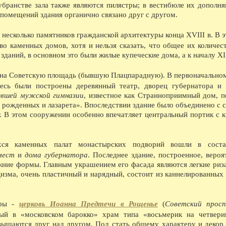
08.1968 - Выставка в ДКЖ, посвященная 100-
бранстве зала также являются пилястры; в вестибюле их дополня
08.1969 - Начало строительства у д. Михальце
помещений здания органично связано друг с другом.
08.1969 - Сдано в эксплуатацию новое здани
08.1970 - В Софийском соборе (впервые в ССС
 несколько памятников гражданской архитектуры конца XVIII в. В э
08.1970 - В Вологде шли съемки кинофильма 
08.1972 - На тепличном комбинате сдана перв
во каменных домов, хотя и нельзя сказать, что общее их количес
08.1987 - В Вологде одиннадцать 12-этажных 
 зданий, в основном это были жилые купеческие дома, а к началу XIX
с на Советскую площадь (бывшую Плацпарадную). В первоначальном
ДЕСЯТИЛЕТИЯ НАЗАД...
есь были построены деревянный театр, дворец губернатора и
1366 - По указу великого князя Дмитрия Дон
ывшей мужской гимназии
, известное как Странноприимный дом, п
ограбление московских купцов в городе Волог
о рожденных и лазарета». Впоследствии здание было объединено с 
1386 - Участие вологжан в походе Дмитрия Д
г. В этом сооружении особенно впечатляет центральный портик с к
1426 - Моровое поветрие.
1436 - Поход князя Василия Косого из Велико
(Ростовская земля).
1456 - Поход московских войск на Новгород
ихся каменных палат монастырских подворий вошли в соста
Ламский окончательно вошли в состав Москов
 мест
и
дома губернатора
. Последнее здание, построенное, вероят
1486 - Великий князь Иоанн III по взятии Ка
его семейства в Вологду под стражу.
ние формы. Главным украшением его фасада являются легкие риза
1536 - Расширение городских укреплений.
цизма, очень пластичный и нарядный, состоит из каннелированных 
1636 - Пожар деревянной части городских сте
1656 - Спасо-Прилуцкий монастырь со всех ст
имеющей до 891 м в окружности, с четырьмя
уры -
церковь Иоанна Предтечи в Рощенье
(
Советский просп
меньшего размера. Все башни были покрыты ж
неприятеля.
ный в «московском барокко» храм типа «восьмерик на четвери
1686 - Фресковая роспись Софийского собор
ышаются друг над другом. Под стать общему характеру и декор 