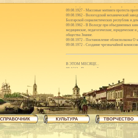
на защиту завоеваний Октябрьской революции
09.08.1927 - Массовые митинги протеста прот
09.08.1962 - Вологодский механический заво
Болгарской социалистических республик и де
09.08.1962 - В Вологде при объединенных кин
медицинские, педагогические, юридические и
общества Знание.
09.08.1972 - Постановление облисполкома О 
09.08.1972 - Создание чрезвычайной комиссии
В ЭТОМ МЕСЯЦЕ...
08.1613 - По царской грамоте на имя двинско
Каргополь и Вага с правом суда и сбора пошл
08.1903 - Участие Вологодской губернии в с
08.1921 - Реорганизация школьной системы. 5
первые школы-семилетки. В 192122 учебном го
школ II ступени.
08.1923 - Вологодским губсоюзом экспортиро
08.1926 - Сбор пожертвований семьям бастую
08.1926 - Объявлен уездный конкурс на луч
08.1926 - Открытие полей ассенизации.
08.1935 - Инструментальный цех завода ВПВР
СПРАВОЧНИК
КУЛЬТУРА
ТВОРЧЕСТВО
отправляли в Ярославль.
08.1940 - В Чарозерский район выехала втора
первобытных людей.
08.1940 - По примеру ферганских колхознико