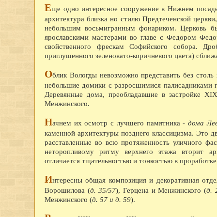
Е
ще одно интересное сооружение в Нижнем посад
архитектура близка но стилю Предтеченской церкви,
небольшим восьмигранным фонариком. Церковь бы
ярославскими мастерами во главе с Федором Федор
свойственного фрескам Софийского собора. Дро
приглушенного зеленовато-коричневого цвета) сближ
О
блик Вологды невозможно представить без столь
небольшие домики с разросшимися палисадниками п
Деревянные дома, преобладавшие в застройке XIX
Менжинского.
Н
ачнем их осмотр с лучшего памятника -
дома Ле
каменной архитектуры позднего классицизма. Это 
расставленные во всю протяженность уличного фа
неторопливому ритму верхнего этажа вторит ар
отличается тщательностью и тонкостью в проработке
И
нтересны общая композиция и декоративная отде
Ворошилова (
д. 35/57
), Герцена и Менжинского (
д. 
Менжинского (
д. 57 и д. 59
).