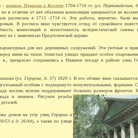
09.08.1972 - Создание чрезвычайной комиссии
е -
церковь Покрова в Козлене
1704-1710 гг. (
yл. Первомайская, д
 но в отличие от нее объемная композиция завершается не восьме
ла расписана в 1713 -1714 гг. Эти работы, вероятно, были в
В ЭТОМ МЕСЯЦЕ...
овым. В росписи явно чувствуется отход от спокойного повест
08.1613 - По царской грамоте на имя двинско
бность композиций и монотонность колористической гаммы (
Каргополь и Вага с правом суда и сбора пошл
ают их с живописью Предтеченской церкви.
08.1903 - Участие Вологодской губернии в с
08.1921 - Реорганизация школьной системы. 5
первые школы-семилетки. В 192122 учебном го
 характерных для нее деревянных сооружений. Эти уютные и при
школ II ступени.
еред ними на тихих тенистых улицах придают особое очарование
08.1923 - Вологодским губсоюзом экспортиро
 в., прекрасно сохранились ь Нижнем посаде в районе улиц Г
08.1926 - Сбор пожертвований семьям бастую
08.1926 - Объявлен уездный конкурс на луч
08.1926 - Открытие полей ассенизации.
08.1935 - Инструментальный цех завода ВПВР
вашова
(
ул. Герцена, д. 37
) 1829 г. В его облике явно сказываетс
отправляли в Ярославль.
двухэтажный особняк с подчеркнуто монументальными, формами. 
08.1940 - В Чарозерский район выехала втора
первобытных людей.
сада восемь колонн поддерживают больших размеров фронтон. 
08.1940 - По примеру ферганских колхознико
када в нижнем. Рисунок резьбы
закончили строительство тракта Вологда-Чере
 деталей.
08.1940 - Как сообщает газета Красный Север,
пятиэтажный жилой дом на 57 квартир, двухэ
насосной станции.
лка домов на углу улиц Герцена и
08.1940 - На заводе Северный коммунар освое
20/53 и д. 26/44
), а также по улице
марок лесовозов, и имеющего скорость 45 км
лесовоз в Советском Союзе.
08.1941 - В ответ на наглое нападение фаши