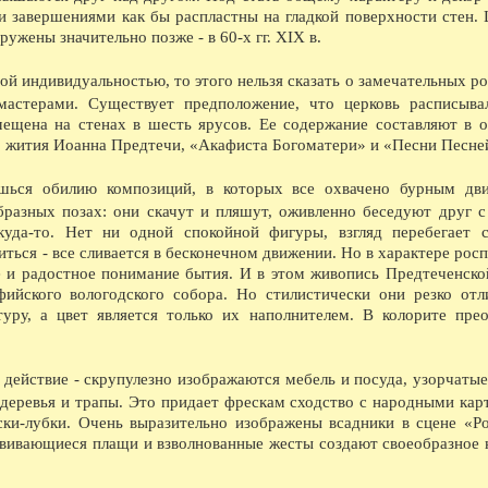
1716 - Учреждение цифирной школы. Существо
 завершениями как бы распластны на гладкой поверхности стен.
1716 - Фресковая роспись летней церкви Иоан
ужены значительно позже - в 60-х гг. XIX в.
1766 - Первая попытка разведения картофеля 
1766 - Родился С.К.Суханов, известный камен
колонны у здания Биржи, колонны Казанского
ой индивидуальностью, то этого нельзя сказать о замечательных ро
Пожарскому и т.д.
 мастерами. Существует предположение, что церковь расписыв
1776 - Родился М.Я.Мудров, выдающийся врач
мещена на стенах в шесть ярусов. Ее содержание составляют в 
профессор Московского университета. Умер в 
в, жития Иоанна Предтечи, «Акафиста Богоматери» и «Песни Песне
1786 - Открыто главное народное училище с 
1796 - Упразднено наместничество и образова
1796 - Родился А.А.Альфонский. доктор меди
ешься обилию композиций, в которых все охвачено бурным дв
1826 - Умер А.Ф.Фортунатов, автор работы О 
разных позах: они скачут и пляшут, оживленно беседуют друг с
Вологодского уезда.
куда-то. Нет ни одной спокойной фигуры, взгляд перебегает 
1846 - Через р.Золотуху построен Рыбнорядск
1866 - В Вологду сослан В.В.Берви-Флеровски
иться - все сливается в бесконечном движении. Но в характере рос
написана книга Положение рабочего класса в 
 и радостное понимание бытия. И в этом живопись Предтеченско
1886 - Родился В.К. Панов, старейший краеве
ийского вологодского собора. Но стилистически они резко отл
1916 - В Вологодской епархии насчитывается 
туру, а цвет является только их наполнителем. В колорите пре
В ЭТОТ ДЕНЬ...
09.08.1918 - Воззвание Вологодского комите
на защиту завоеваний Октябрьской революции
09.08.1927 - Массовые митинги протеста прот
действие - скрупулезно изображаются мебель и посуда, узорчаты
09.08.1962 - Вологодский механический заво
 деревья и трапы. Это придает фрескам сходство с народными кар
Болгарской социалистических республик и де
ски-лубки. Очень выразительно изображены всадники в сцене «Р
09.08.1962 - В Вологде при объединенных кин
медицинские, педагогические, юридические и
звивающиеся плащи и взволнованные жесты создают своеобразное 
общества Знание.
09.08.1972 - Постановление облисполкома О 