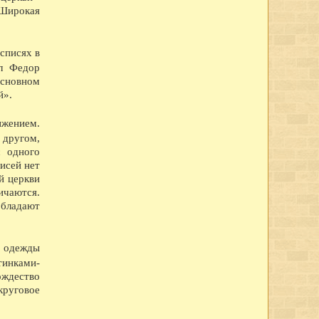
вала до 1744 года.
 Широкая
на Предтечи в Рощенье.
в Вологде.
отес-ваятель. Умер в 1840 г. Им выполнены в Петербурге - ростральные
 и Исаакиевского соборов в Москве - пьедестал памятника Минину и
списях в
ал Федор
-терапевт, один из основателей русской терапевтической школы,
основном
1831 г.
й».
пятилетним сроком обучения.
на Вологодская губерния.
цины, руководитель кафедры хирургии Московского университета.
ижением.
климате Вологды и составитель первого гербария и списка растений
 другом,
с одного
ий мост.
й (1829-1918 гг.), крупнейший социолог и публицист. В Вологде им
писей нет
России, которую очень высоко ценил Карл Маркс.
й церкви
д.
ичаются.
956 церквей, 22 монастыря (18 мужских, 4 женских).
обладают
та РКП(б) ко всем партийным организациям губернии с призывом встать
.
ив предстоящей казни Сакко и Ванцетти.
е одежды
д принял заказ на изготовление кормозапарочных машин для Польской и
тинками-
мократической республики Вьетнам.
ождество
отеатрах имени Горького и Искра создан лекторий. Лекции на
 другие темы читают квалифицированные лекторы городского отделения
круговое
мерах по предупреждению пожаров и усилению борьбы с ними.