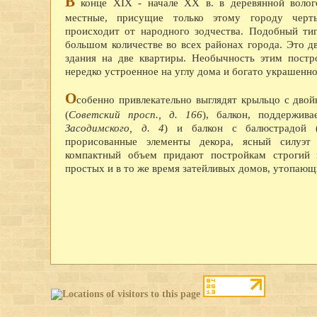
В
конце XIX - начале XX в. в деревянной волог
местные, присущие только этому городу черты
происходит от народного зодчества. Подобный ти
большом количестве во всех районах города. Это д
здания на две квартиры. Необычность этим постр
нередко устроенное на углу дома и богато украшенно
О
собенно привлекательно выглядят крыльцо с дво
(
Советский просп., д. 166
), балкон, поддержив
Засодимского, д. 4
) и балкон с балюстрадой 
прорисованные элементы декора, ясный силуэт
компактный объем придают постройкам строгий 
простых и в то же время затейливых домов, утопающ