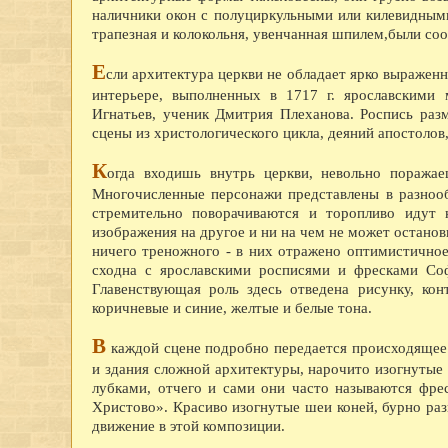
наличники окон с полуциркульными или килевидными
трапезная и колокольня, увенчанная шпилем,были соор
Е
сли архитектура церкви не обладает ярко выраженн
интерьере, выполненных в 1717 г. ярославскими
Игнатьев, ученик Дмитрия Плеханова. Роспись раз
сцены из христологического цикла, деяний апостоло
К
огда входишь внутрь церкви, невольно поража
Многочисленные персонажи представлены в разнооб
стремительно поворачиваются и торопливо идут 
изображения на другое и ни на чем не может останов
ничего треножного - в них отражено оптимистичное
сходна с ярославскими росписями и фресками Соф
Главенствующая роль здесь отведена рисунку, кон
коричневые и синие, желтые и белые тона.
В
каждой сцене подробно передается происходящее 
и здания сложной архитектуры, нарочито изогнутые
лубками, отчего и сами они часто называются фре
Христово». Красиво изогнутые шеи коней, бурно ра
движение в этой композиции.