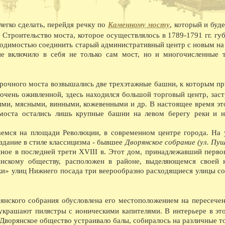
закончили строительство тракта Вологда-Чере
08.1940 - Как сообщает газета Красный Север,
пятиэтажный жилой дом на 57 квартир, двухэ
легко сделать, перейдя речку по
Каменному мосту
, который и буд
насосной станции.
Строительство моста, которое осуществлялось в 1789-1791 гг. гу
08.1940 - На заводе Северный коммунар освое
марок лесовозов, и имеющего скорость 45 км
ходимостью соединить старый административный центр с новым н
лесовоз в Советском Союзе.
ие включило в себя не только сам мост, но и многочисленные 
08.1941 - В ответ на наглое нападение фаши
обеспечили выполнение и перевыполнение ию
явился ВПВРЗ, которому присуждено переход
рочного моста возвышались две трехэтажные башни, к которым п
08.1941 - На Вологодском железнодорожном у
Весь заработок перечислен в фонд обороны.
очень оживленной, здесь находился большой торговый центр, зас
08.1945 - На ВПВРЗ начался выпуск товаров 
ми, мясными, винными, кожевенными и др. В настоящее время эт
ширпотреба на швейной фабрике 1 на ремонтн
 моста остались лишь крупные башни на левом берегу реки и н
08.1945 - Коллектив пристани Вологда занял 
премию в 10 тысяч рублей.
08.1954 - Гастрольные спектакли Калужского 
емся на площади Революции, в современном центре города. На 
08.1955 - Археологические раскопки в районе
здание в стиле классицизма - бывшее
Дворянское собрание (ул. Пуш
08.1960 - Бригаде кузнецов ВПВРЗ, руковод
нное в последней трети XVIII в. Этот дом, принадлежавший перво
08.1960 - В два с лишним раза выросла выпла
янскому обществу, расположен в районе, выделяющемся своей 
обеспечении.
ки» улиц Нижнего посада три веерообразно расходящиеся улицы с
08.1962 - Центральный и областной дома нар
хоровое общество провели первый в стране с
Владимирской, Ивановской, Ярославской, Кос
приняли участие композиторы А.С. Абрамский
рянского собрания обусловлена его местоположением на пересечен
Сергиевская и хормейстер Е.П. Леденев.
украшают пилястры с ионическими капителями. В интерьере в эт
08.1962 - С большим успехом прошли гастрол
 Дворянское общество устраивало балы, собиралось на различные т
08.1965 - Вступила в строй АТС.