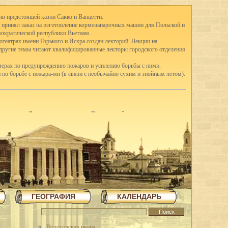
.
ив предстоящей казни Сакко и Ванцетти.
д принял заказ на изготовление кормозапарочных машин для Польской и
мократической республики Вьетнам.
отеатрах имени Горького и Искра создан лекторий. Лекции на
 другие темы читают квалифицированные лекторы городского отделения
мерах по предупреждению пожаров и усилению борьбы с ними.
 по борьбе с пожара-ми (в связи с необычайно сухим и знойным летом).
го воеводы Двина отданы в ведение Вологодской архиепископии
ин.
ельскохозяйственной и кустарно-промышленной выставке в Ярославле.
-е классы школ I ступени присоединены к школам II ступени, открылись
ду в Вологде насчитывались 41 школа I ступени, 3 семилетки и 12
вано в Англию четыре вагона сливочного масла.
щих горняков Англии среди трудящихся города.
шую молочную корову.
З освоил насечку слесарных пил. До этого пилы для насечки
ГЕОГРАФИЯ
КАЛЕНДАРЬ
я археологическая экспедиция для дальнейших исследований стоянок
в трудящиеся области методом народной стройки в короткий срок
Вологодская икона