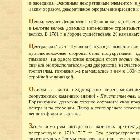
и заседания. Основным декоративным элементом в у
Таким образом, декоративное оформление фасадов и 
Н
еподалеку от Дворянского собрания находится еще
в Вологде велось довольно интенсивное строительст
велико. В 1781 г. в городе существовало 20 каменных
Ц
ентральный луч - Пушкинская улица - выводит на
противоположные стороны были полукруглыми: зд
гимназия. На одном конце площади стоит
здание б
сначала он предполагался «для дворянства, несчастн
госпиталем, гимназия же размещалась в нем с 1804 
стройной колоннадой.
О
тдельные части неоднократно перестраивавш
сооруженных каменных зданий -
Присутственных
Бортниковым, довольно хорошо сохранило свои преж
центре и по сторонам. Декор в стиле зрелого класси
лепного фриза и гирлянд.
З
атем осмотрим интересный памятник архитект
построенную в 1710-1717 гг. Это распространен
архитектурные формы тяжеловесны, они грузно возв