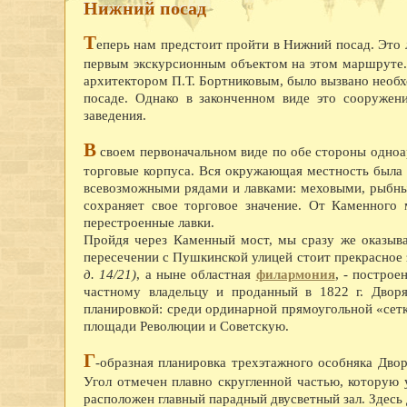
Нижний посад
Т
еперь нам предстоит пройти в Нижний посад. Это 
первым экскурсионным объектом на этом маршруте. 
архитектором П.Т. Бортниковым, было вызвано необ
посаде. Однако в законченном виде это сооружен
заведения.
В
своем первоначальном виде по обе стороны одноа
торговые корпуса. Вся окружающая местность была 
всевозможными рядами и лавками: меховыми, рыбны
сохраняет свое торговое значение. От Каменного
перестроенные лавки.
Пройдя через Каменный мост, мы сразу же оказыва
пересечении с Пушкинской улицей стоит прекрасное 
д. 14/21)
, а ныне областная
филармония
, - построе
частному владельцу и проданный в 1822 г. Двор
планировкой: среди ординарной прямоугольной «сет
площади Революции и Советскую.
Г
-образная планировка трехэтажного особняка Дво
Угол отмечен плавно скругленной частью, которую 
расположен главный парадный двусветный зал. Здесь