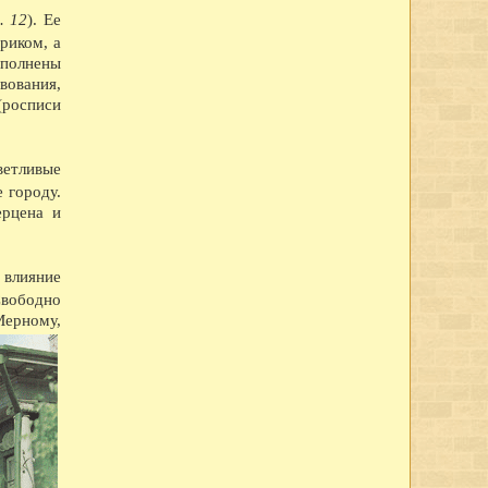
 по борьбе с пожара-ми (в связи с необычайно сухим и знойным летом).
. 12
). Ее
риком, а
ыполнены
вования,
го воеводы Двина отданы в ведение Вологодской архиепископии
росписи
ин.
ельскохозяйственной и кустарно-промышленной выставке в Ярославле.
-е классы школ I ступени присоединены к школам II ступени, открылись
ду в Вологде насчитывались 41 школа I ступени, 3 семилетки и 12
ветливые
 городу.
вано в Англию четыре вагона сливочного масла.
ерцена и
щих горняков Англии среди трудящихся города.
шую молочную корову.
З освоил насечку слесарных пил. До этого пилы для насечки
я влияние
Свободно
я археологическая экспедиция для дальнейших исследований стоянок
Мерному,
в трудящиеся области методом народной стройки в короткий срок
повец.
 на строительстве льнокомбината построена чесальная фабрика,
тажное здание школы ФЗУ. Начато сооружение 70-метровой трубы и
но производство автолесовоза А-51-12 в 73 л.с., вместо 40 у старых
 в час, вместо 25 у предыдущих. Это самый быстроходный и мощный
стской Германии рабочие и служащие промышленных предприятий города