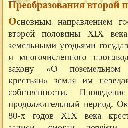
Преобразования второй 
О
сновным направлением го
второй половины XIX века,
земельными угодьями государ
и многочисленного произво
закону «О поземельном у
крестьян» земля им переда
собственности. Проведен
продолжительный период. Ока
80-х годов XIX века крес
записи, смогли перейт