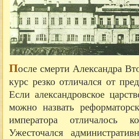
П
осле смерти Александра Вт
курс резко отличался от пре
Если александровское царст
можно назвать реформаторс
императора отличалось ко
Ужесточался административ