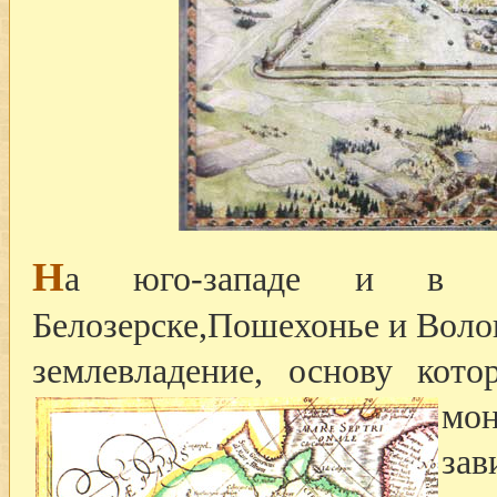
Н
а юго-западе и в ц
Белозерске,Пошехонье и Волог
землевладение, основу кот
мо
зав