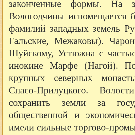
законченные формы. На з
Вологодчины испомещается б
фамилий западных земель Рус
Гальские, Межаковы). Чаро
Шуйскому, Устюжна с частью
инокине Марфе (Нагой). П
крупных северных монасты
Спасо-Прилуцкого. Волос
сохранить земли за гос
общественной и экономичес
имели сильные торгово-промы