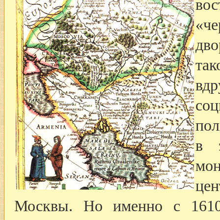
во
«че
дв
так
вдр
соц
пол
в 
мо
цен
Москвы. Но именно с 1610